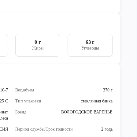
0 г
63 г
Жиры
Углеводы
10-7
Вес,объем
370 г
+25 С
Тип упаковки
стеклянная банка
инат
Бренд
ВОЛОГОДСКОЕ ВАРЕНЬЕ
леса
СИЯ
Период службы/Срок годности
2 года