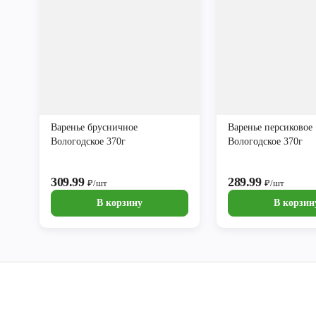
Варенье брусничное
Варенье персиковое
Вологодское 370г
Вологодское 370г
309.99
289.99
₽/шт
₽/шт
В корзину
В корзин