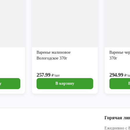
Варенье малиновое
Варенье че
Вологодское 370г
370г
257.99
294.99
₽/шт
₽/
у
В корзину
Горячая ли
Ежедневно с 8