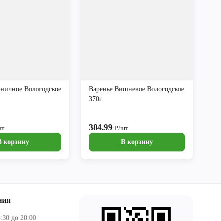
рничное Вологодское
Варенье Вишневое Вологодское
370г
384.99
шт
₽/шт
В корзину
В корзину
ния
:30 до 20:00