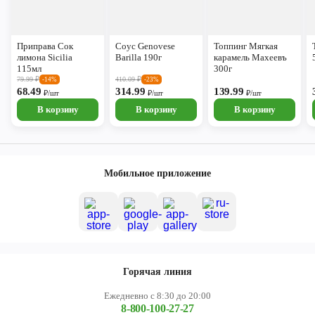
Приправа Сок
Соус Genovese
Топпинг Мягкая
лимона Sicilia
Barilla 190г
карамель Махеевъ
115мл
300г
79.99
₽
410.09
₽
-14%
-23%
68.49
314.99
139.99
₽/шт
₽/шт
₽/шт
В корзину
В корзину
В корзину
Мобильное приложение
Горячая линия
Ежедневно с 8:30 до 20:00
8-800-100-27-27