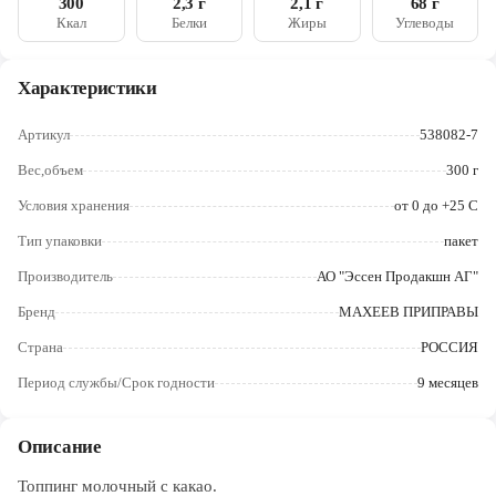
300
2,3 г
2,1 г
68 г
Череповец
Ккал
Белки
Жиры
Углеводы
Ярославль
Характеристики
Артикул
538082-7
Вес,объем
300 г
Условия хранения
от 0 до +25 С
Тип упаковки
пакет
Производитель
АО "Эссен Продакшн АГ"
Бренд
МАХЕЕВ ПРИПРАВЫ
Страна
РОССИЯ
Период службы/Срок годности
9 месяцев
Описание
Топпинг молочный с какао.