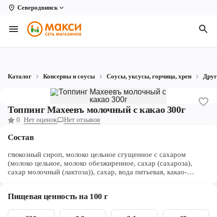
Северодвинск
Вологда
Архангельск
Великий Устюг
Каталог
Консервы и соусы
Соусы, уксусы, горчица, хрен
Друг
Киров
Кирово-Чепецк
Топпинг Махеевъ молочный с какао 300г
0
Нет оценок
Нет отзывов
Коряжма
Состав
Котлас
глюкозный сироп, молоко цельное сгущенное с сахаром
Новодвинск
(молоко цельное, молоко обезжиренное, сахар (сахароза),
сахар молочный (лактоза)), сахар, вода питьевая, какао-
порошок, загуститель (пектины), ароматизатор (содержит
Рыбинск
продукты переработки молока), соль пищевая, консервант
Пищевая ценность на 100 г
(сорбат калия)
Северодвинск