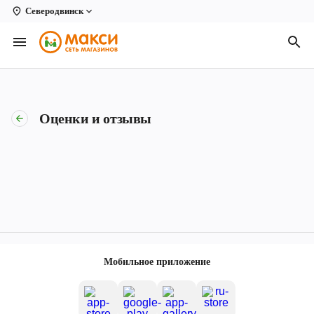
Северодвинск
Вологда
Архангельск
Великий Устюг
Оценки и отзывы
Киров
Кирово-Чепецк
Коряжма
Котлас
Новодвинск
Мобильное приложение
Рыбинск
Северодвинск