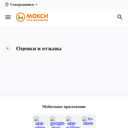
Северодвинск
Вологда
Архангельск
Великий Устюг
Оценки и отзывы
Киров
Кирово-Чепецк
Коряжма
Котлас
Новодвинск
Мобильное приложение
Рыбинск
Северодвинск