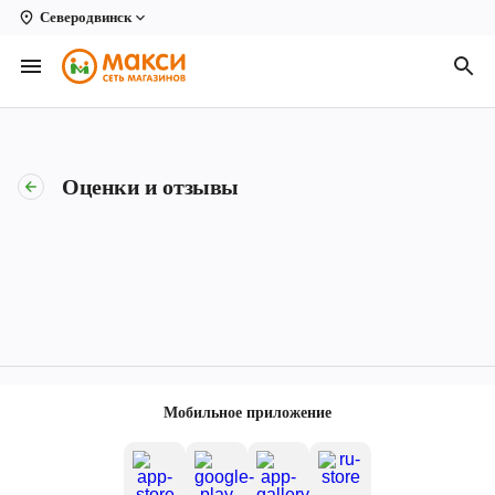
Северодвинск
Вологда
Архангельск
Великий Устюг
Оценки и отзывы
Киров
Кирово-Чепецк
Коряжма
Котлас
Новодвинск
Мобильное приложение
Рыбинск
Северодвинск