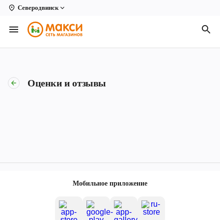
Северодвинск
Вологда
Архангельск
Великий Устюг
Оценки и отзывы
Киров
Кирово-Чепецк
Коряжма
Котлас
Новодвинск
Мобильное приложение
Рыбинск
Северодвинск