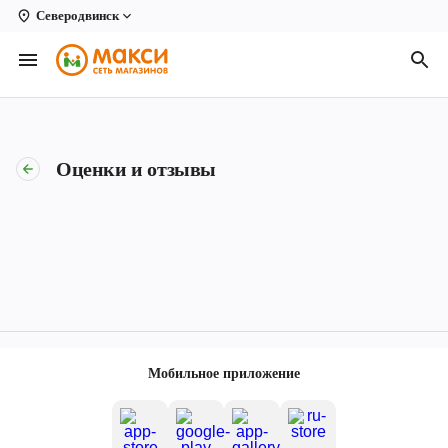
Северодвинск
Вологда
Архангельск
Великий Устюг
Оценки и отзывы
Киров
Кирово-Чепецк
Коряжма
Котлас
Новодвинск
Мобильное приложение
Рыбинск
Северодвинск