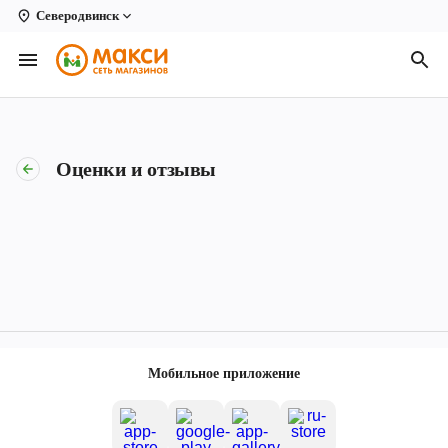
Северодвинск
Вологда
Архангельск
Великий Устюг
Оценки и отзывы
Киров
Кирово-Чепецк
Коряжма
Котлас
Новодвинск
Мобильное приложение
Рыбинск
Северодвинск