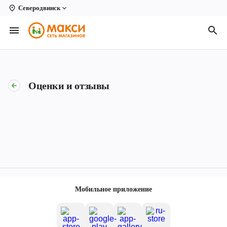
Северодвинск
Вологда
Архангельск
Великий Устюг
Оценки и отзывы
Киров
Кирово-Чепецк
Коряжма
Котлас
Новодвинск
Мобильное приложение
Рыбинск
Северодвинск