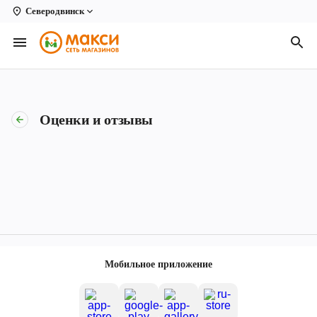
Северодвинск
Вологда
Архангельск
Великий Устюг
Оценки и отзывы
Киров
Кирово-Чепецк
Коряжма
Котлас
Новодвинск
Мобильное приложение
Рыбинск
Северодвинск