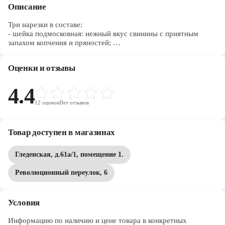
Описание
Три нарезки в составе:
- шейка подмосковная: нежный вкус свинины с приятным
запахом копчения и пряностей;
- карбонад московский: мягкий вкус с приятным ароматом
копчения и пряностей;
Оценки и отзывы
- пасторма деликатесная: нежный вкус свинины с приятным
запахом копчения, пряностей и чеснока.
4.4
12
оценок
Нет отзывов
Товар доступен в магазинах
Гледенская, д.61а/1, помещение 1.
Революционный переулок, 6
Условия
Информацию по наличию и цене товара в конкретных 