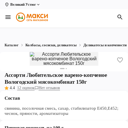
Великий Устюг
Вологда
Архангельск
Великий Устюг
Каталог
Колбасы, сосиски, деликатесы
Деликатесы и копчености
Киров
Кирово-Чепецк
Коряжма
Ассорти Любительское варено-копченое
Вологодский мясокомбинат 150г
Котлас
4.4
12 оценок
Нет отзывов
Новодвинск
Состав
Рыбинск
свинина, посолочная смесь, сахар, стабилизатор Е450,Е452;
чеснок, пряности, ароматизаторы
Северодвинск
Пищевая ценность на 100 г