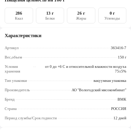
Череповец
286
13 г
26 г
0 г
Ярославль
Ккал
Белки
Жиры
Углеводы
Характеристики
Артикул
363416-7
Вес,объем
150 г
Условия
от 0 до +6 С и относительной влажности воздуха
хранения
75±5%
Тип упаковки
вакуумная упаковка
Производитель
АО "Вологодский мясокомбинат"
Бренд
ВМК
Страна
РОССИЯ
Период службы/Срок годности
12 дней