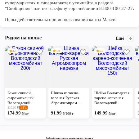
супермаркетах и гипермаркетах уточняйте в разделе 
"Сообщения" или по телефону горячей линии 8-800-100-27-27. 

Цены действительны при использовании карты Макси.
Рядом на полке
Ещё
4.5
5.0
5.0
Бекон свиной
Шинка копчено-
Шейка Вологодская
сырокопченый
вареная Русская
варено-копченая
Вологодский
Агромясопром
Вологодский
мясокомбинат 200г
нарезка
мясокомбинат 150г
210.00
₽
-16%
174.99
91.99
149.99
₽/шт
₽/100 г
₽/шт