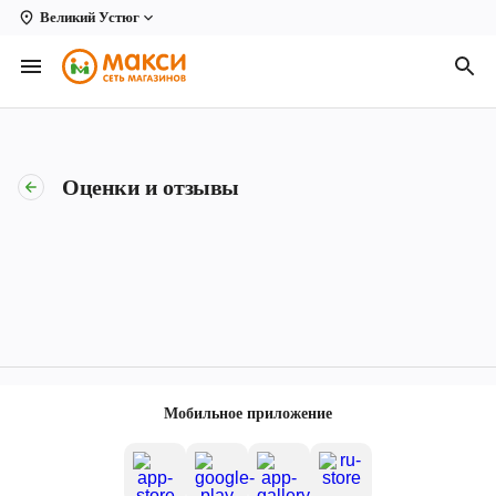
Великий Устюг
Вологда
Архангельск
Великий Устюг
Оценки и отзывы
Киров
Кирово-Чепецк
Коряжма
Котлас
Новодвинск
Мобильное приложение
Рыбинск
Северодвинск