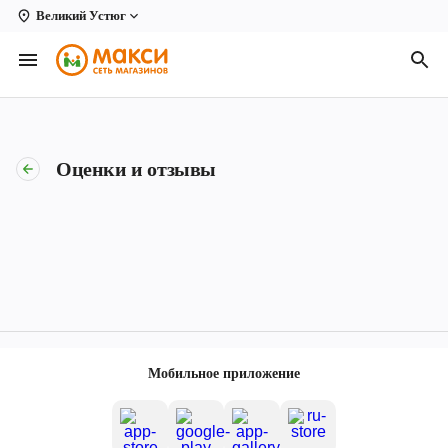
Великий Устюг
Вологда
Архангельск
Великий Устюг
Оценки и отзывы
Киров
Кирово-Чепецк
Коряжма
Котлас
Новодвинск
Мобильное приложение
Рыбинск
Северодвинск