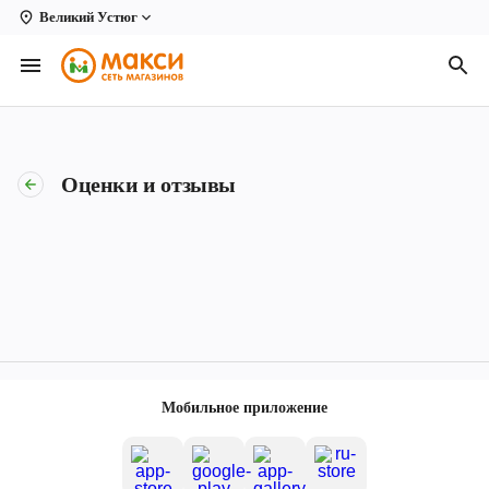
Великий Устюг
Вологда
Архангельск
Великий Устюг
Оценки и отзывы
Киров
Кирово-Чепецк
Коряжма
Котлас
Новодвинск
Мобильное приложение
Рыбинск
Северодвинск