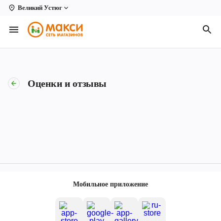
Великий Устюг
Вологда
Архангельск
Великий Устюг
Оценки и отзывы
Киров
Кирово-Чепецк
Коряжма
Котлас
Новодвинск
Мобильное приложение
Рыбинск
Северодвинск