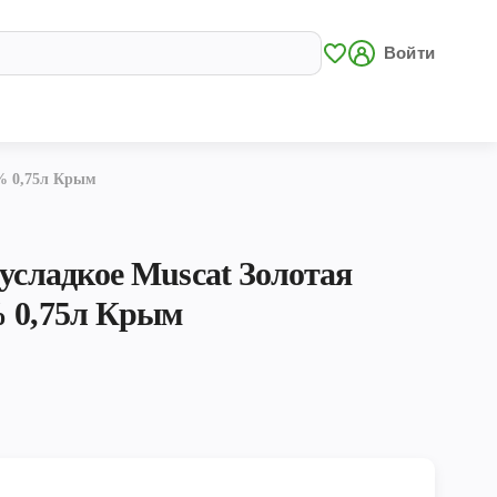
Войти
2% 0,75л Крым
лусладкое Muscat Золотая
% 0,75л Крым