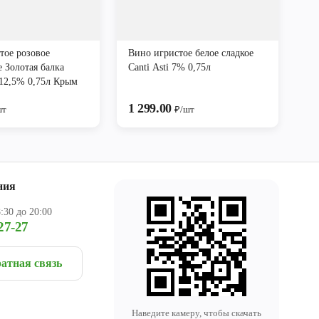
тое розовое
Вино игристое белое сладкое
 Золотая балка
Canti Asti 7% 0,75л
12,5% 0,75л Крым
1 299.00
шт
₽/шт
ния
:30 до 20:00
27-27
атная связь
Наведите камеру, чтобы скачать