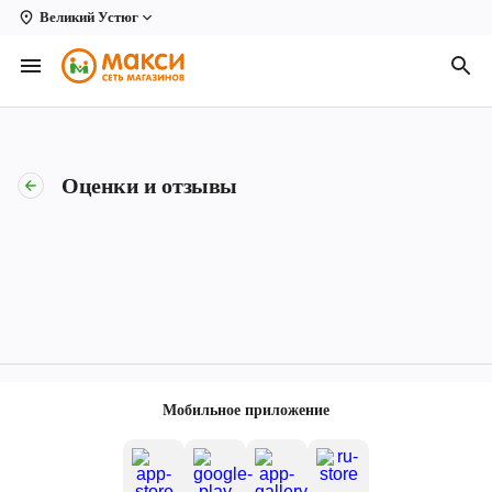
Великий Устюг
Вологда
Архангельск
Великий Устюг
Оценки и отзывы
Киров
Кирово-Чепецк
Коряжма
Котлас
Новодвинск
Мобильное приложение
Рыбинск
Северодвинск