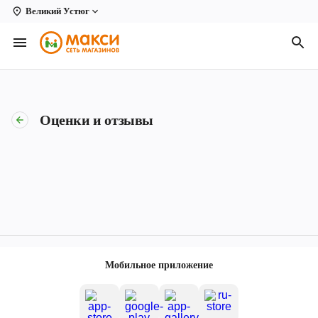
Великий Устюг
Вологда
Архангельск
Великий Устюг
Оценки и отзывы
Киров
Кирово-Чепецк
Коряжма
Котлас
Новодвинск
Мобильное приложение
Рыбинск
Северодвинск