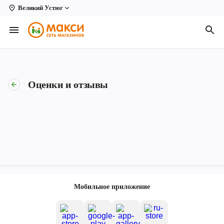
Великий Устюг
Вологда
Архангельск
Великий Устюг
Оценки и отзывы
Киров
Кирово-Чепецк
Коряжма
Котлас
Новодвинск
Мобильное приложение
Рыбинск
Северодвинск