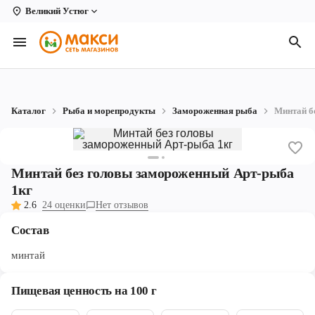
Великий Устюг
Вологда
Архангельск
Великий Устюг
Каталог
Рыба и морепродукты
Замороженная рыба
Минтай б
Киров
Кирово-Чепецк
Минтай без головы замороженный Арт-рыба
Коряжма
1кг
2.6
24 оценки
Нет отзывов
Котлас
Состав
Новодвинск
минтай
Рыбинск
Пищевая ценность на 100 г
Северодвинск