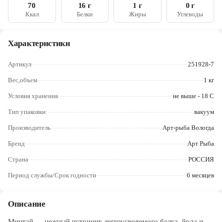
Череповец
70
16 г
1 г
0 г
Ккал
Белки
Жиры
Углеводы
Ярославль
Характеристики
Артикул
251928-7
Вес,объем
1 кг
Условия хранения
не выше - 18 C
Тип упаковки
вакуум
Производитель
Арт-рыба Вологда
Бренд
Арт Рыба
Страна
РОССИЯ
Период службы/Срок годности
6 месяцев
Описание
Минтай — нежный источник легкоусвояемого белка, йода и