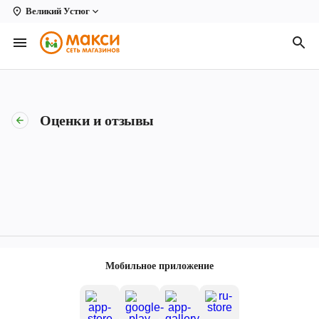
Великий Устюг
Вологда
Архангельск
Великий Устюг
Оценки и отзывы
Киров
Кирово-Чепецк
Коряжма
Котлас
Новодвинск
Мобильное приложение
Рыбинск
Северодвинск