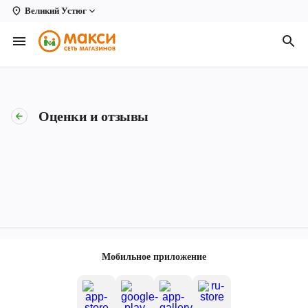
Великий Устюг
Вологда
Архангельск
Великий Устюг
Оценки и отзывы
Киров
Кирово-Чепецк
Коряжма
Котлас
Новодвинск
Мобильное приложение
Рыбинск
Северодвинск