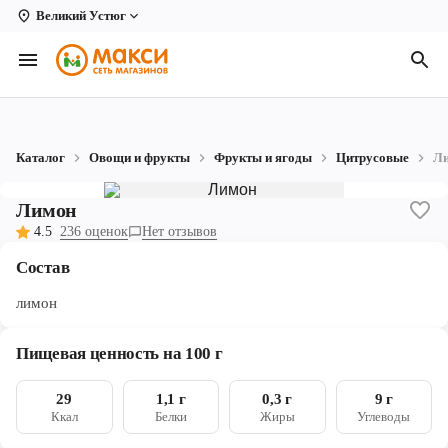
Великий Устюг
Вологда
Архангельск
Великий Устюг
Каталог
Овощи и фрукты
Фрукты и ягоды
Цитрусовые
Л
Киров
Лимон
Кирово-Чепецк
4.5
236 оценок
Нет отзывов
Коряжма
Состав
Котлас
лимон
Новодвинск
Пищевая ценность на 100 г
Рыбинск
29
1,1 г
0,3 г
9 г
Северодвинск
Ккал
Белки
Жиры
Углеводы