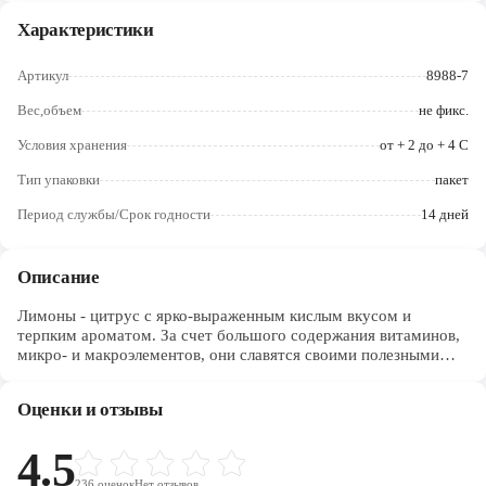
Череповец
Характеристики
Ярославль
Артикул
8988-7
Вес,объем
не фикс.
Условия хранения
от + 2 до + 4 С
Тип упаковки
пакет
Период службы/Срок годности
14 дней
Описание
Лимоны - цитрус с ярко-выраженным кислым вкусом и
терпким ароматом. За счет большого содержания витаминов,
микро- и макроэлементов, они славятся своими полезными
свойствами и положительным воздействием на организм
человека. Дольки лимона добавляют в чаи и травяные смеси;
Оценки и отзывы
цедру - в маринады, соусы, выпечку, джемы.
4.5
236
оценок
Нет отзывов