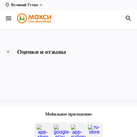
Великий Устюг
Вологда
Архангельск
Великий Устюг
Оценки и отзывы
Киров
Кирово-Чепецк
Коряжма
Котлас
Новодвинск
Мобильное приложение
Рыбинск
Северодвинск