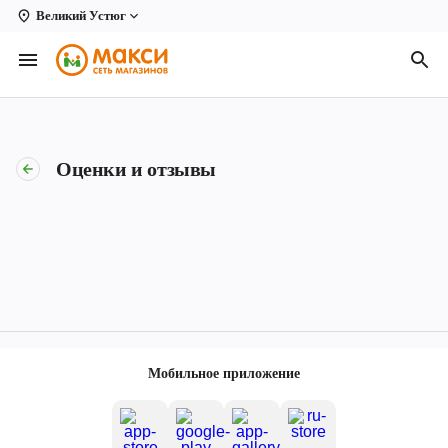
Великий Устюг
Вологда
Архангельск
Великий Устюг
Оценки и отзывы
Киров
Кирово-Чепецк
Коряжма
Котлас
Новодвинск
Мобильное приложение
Рыбинск
Северодвинск