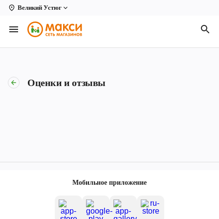
Великий Устюг
Вологда
Архангельск
Великий Устюг
Оценки и отзывы
Киров
Кирово-Чепецк
Коряжма
Котлас
Новодвинск
Мобильное приложение
Рыбинск
Северодвинск