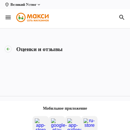
Великий Устюг
Вологда
Архангельск
Великий Устюг
Оценки и отзывы
Киров
Кирово-Чепецк
Коряжма
Котлас
Новодвинск
Мобильное приложение
Рыбинск
Северодвинск