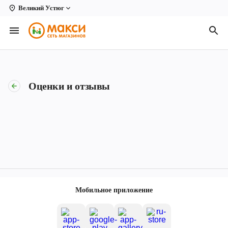
Великий Устюг
Вологда
Архангельск
Великий Устюг
Оценки и отзывы
Киров
Кирово-Чепецк
Коряжма
Котлас
Новодвинск
Мобильное приложение
Рыбинск
Северодвинск