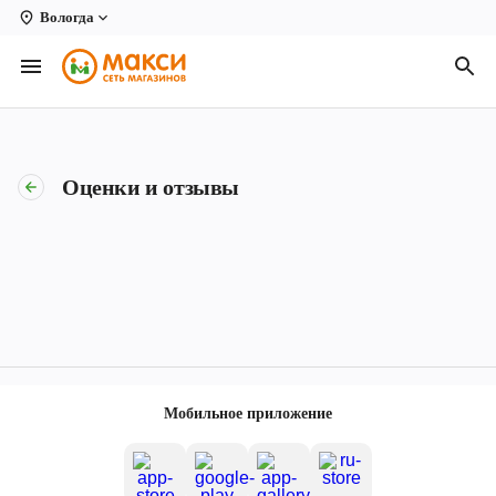
Вологда
Вологда
Архангельск
Великий Устюг
Оценки и отзывы
Киров
Кирово-Чепецк
Коряжма
Котлас
Новодвинск
Мобильное приложение
Рыбинск
Северодвинск