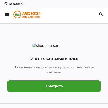
Вологда
Вологда
Архангельск
Великий Устюг
Киров
Кирово-Чепецк
Этот товар закончился
Коряжма
Но вы можете посмотреть и купить похожие товары
Котлас
в наличии
Новодвинск
Смотреть
Рыбинск
Северодвинск