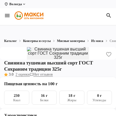
Вологда
Вологда
Архангельск
Великий Устюг
Каталог
Консервы и соусы
Мясные консервы
Из мяса
Сви
Киров
Кирово-Чепецк
Свинина тушеная высший сорт ГОСТ
Коряжма
Сохраним традиции 325г
3.0
2 оценки
Нет отзывов
Котлас
Пищевая ценность на 100 г
Новодвинск
230
16 г
18 г
0 г
Рыбинск
Ккал
Белки
Жиры
Углеводы
Северодвинск
Характеристики