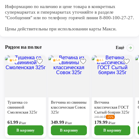
Информацию по наличию и цене товара в конкретных 
супермаркетах и гипермаркетах уточняйте в разделе 
"Сообщения" или по телефону горячей линии 8-800-100-27-27. 

Цены действительны при использовании карты Макси.
Рядом на полке
Ещё
5.0
5.0
4.5
Тушенка со
Ветчина из свинины
Ветчина
свининой
классическая Совок
классическая ГОСТ
Смоленская 325г
325г
Сытый боярин 325г
240.00
₽
-25%
61.99
349.99
179.99
₽/шт
₽/шт
₽/шт
В корзину
В корзину
В корзину