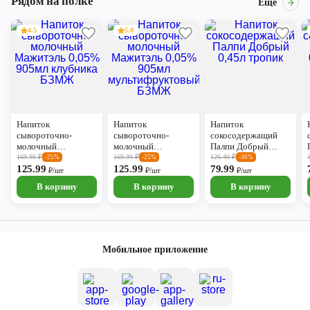
Рядом на полке
Ещё
4.5
5.0
Напиток
Напиток
Напиток
сывороточно-
сывороточно-
сокосодержащий
молочный
молочный
Палпи Добрый
Мажитэль 0,05%
Мажитэль 0,05%
0,45л тропик
169.99
₽
169.99
₽
126.40
₽
-25%
-25%
-36%
905мл клубника
125.99
905мл
125.99
79.99
₽/шт
₽/шт
₽/шт
БЗМЖ
мультифруктовый
В корзину
В корзину
В корзину
БЗМЖ
Мобильное приложение