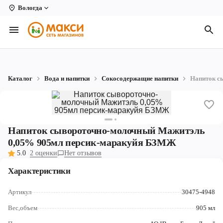
Вологда
Вологда
Архангельск
Великий Устюг
Каталог
Вода и напитки
Сокосодержащие напитки
Напиток с
Киров
Кирово-Чепецк
Коряжма
Напиток сывороточно-молочный Мажитэль
0,05% 905мл персик-маракуйя БЗМЖ
Котлас
5.0
2 оценки
Нет отзывов
Новодвинск
Характеристики
Рыбинск
Артикул
30475-4948
Северодвинск
Вес,объем
905 мл