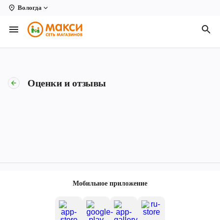
Вологда
Вологда
Архангельск
Великий Устюг
Оценки и отзывы
Киров
Кирово-Чепецк
Коряжма
Котлас
Новодвинск
Мобильное приложение
Рыбинск
Северодвинск