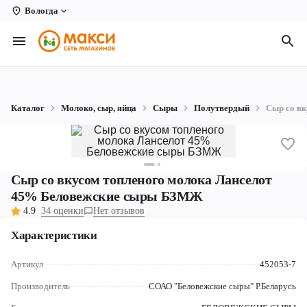
Вологда
Вологда
Архангельск
Великий Устюг
Каталог
Молоко, сыр, яйца
Сыры
Полутвердый
Сыр со в
Киров
Кирово-Чепецк
Коряжма
Сыр со вкусом топленого молока Ланселот
45% Беловежские сыры БЗМЖ
Котлас
4.9
34 оценки
Нет отзывов
Новодвинск
Характеристики
Рыбинск
Артикул
452053-7
Северодвинск
Производитель
СОАО "Беловежские сыры" Р.Беларусь