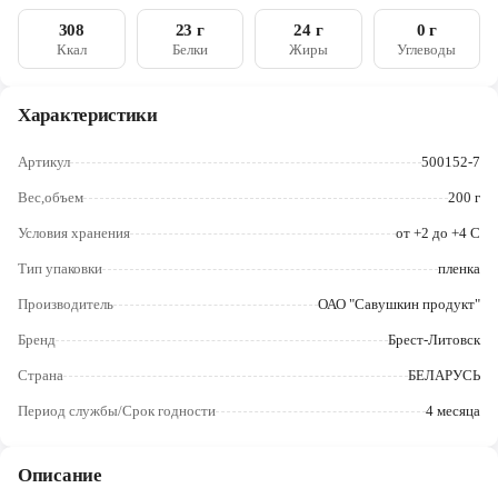
Череповец
308
23 г
24 г
0 г
Ккал
Белки
Жиры
Углеводы
Ярославль
Характеристики
Артикул
500152-7
Вес,объем
200 г
Условия хранения
от +2 до +4 C
Тип упаковки
пленка
Производитель
ОАО "Савушкин продукт"
Бренд
Брест-Литовск
Страна
БЕЛАРУСЬ
Период службы/Срок годности
4 месяца
Описание