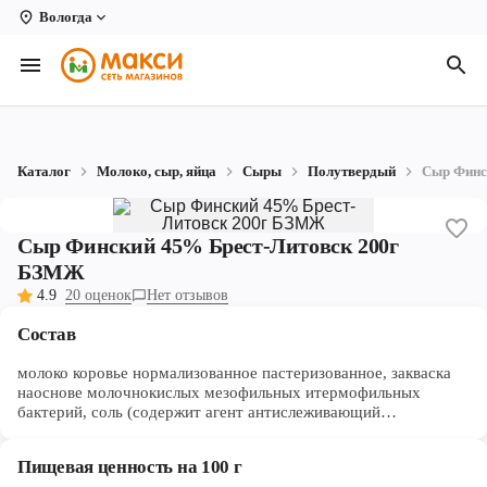
Вологда
Вологда
Архангельск
Великий Устюг
Каталог
Молоко, сыр, яйца
Сыры
Полутвердый
Сыр Финс
Киров
Кирово-Чепецк
Сыр Финский 45% Брест-Литовск 200г
БЗМЖ
Коряжма
4.9
20 оценок
Нет отзывов
Котлас
Состав
Новодвинск
молоко коровье нормализованное пастеризованное, закваска
наоснове молочнокислых мезофильных итермофильных
Рыбинск
бактерий, соль (содержит агент антислеживающий
ферроцианид калия), концетрат нитрат натрия, краситель
аннато, уплотнитель хлорид кальция, ферментный препарат
Северодвинск
Пищевая ценность на 100 г
животного происхождения: пепсин, химозин