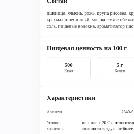
Состав
пшеница, ячмень, рожь, крупа рисовая, кр
крахмал пшеничный, молоко сухое обезжи
соль, пищевые волокна, ароматизатор (шо
кислотности лимонная кислота
Пищевая ценность на 100 г
500
5 г
Ккал
Белки
Характеристики
Артикул
2640-6
Условия
не выше + 20 С и относител
хранения
влажности воздуха не более