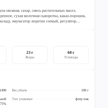
упа овсяная, сахар, смесь растительных масел,
ренное, сухая молочная сыворотка, какао-порошок,
колад), эмульгатор лецитин соевый, регулятор
23 г
68 г
Жиры
Углеводы
1490
Вес,объем
100 г
ьной
Тип упаковки
флоу-пак
 75%