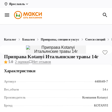
Ярославль
Вологда
Архангельск
Великий Устюг
Каталог
Бакалея
Приправы, специи и уксус
Смеси специй
Киров
Кирово-Чепецк
Приправа Kotanyi Итальянские травы 14г
5.0
2 оценки
Нет отзывов
Коряжма
Характеристики
Котлас
Артикул
448649-7
Новодвинск
Вес,объем
14 г
Рыбинск
Производитель
Компания Kotanyi
Северодвинск
Бренд
KOTANYI