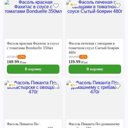
4.0
Фасоль красная Фахитас в соусе
Фасоль печеная с овощами в
с томатами Bonduelle 350мл
томатном соусе Сытый боярин
480г
257.90
₽
164.99
₽
-34%
-27%
169.99
119.99
₽/шт
₽/шт
В корзину
В корзину
5.0
5.0
Фасоль Пиканта По-
Фасоль Пиканта По-домашнему