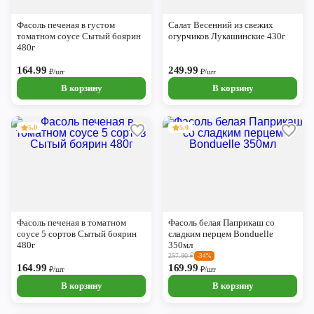
Череповец
Фасоль печеная в густом
Салат Весенний из свежих
Ярославль
томатном соусе Сытый боярин
огурчиков Лукашинские 430г
480г
164.99
249.99
₽/шт
₽/шт
В корзину
В корзину
5.0
5.0
Фасоль печеная в томатном
Фасоль белая Паприкаш со
соусе 5 сортов Сытый боярин
сладким перцем Bonduelle
480г
350мл
257.90
₽
-34%
164.99
169.99
₽/шт
₽/шт
В корзину
В корзину