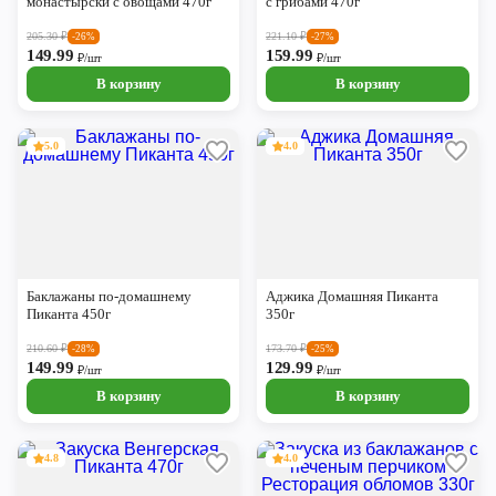
монастырски с овощами 470г
с грибами 470г
205.30
₽
221.10
₽
-26%
-27%
149.99
159.99
₽/шт
₽/шт
В корзину
В корзину
5.0
4.0
Баклажаны по-домашнему
Аджика Домашняя Пиканта
Пиканта 450г
350г
210.60
₽
173.70
₽
-28%
-25%
149.99
129.99
₽/шт
₽/шт
В корзину
В корзину
4.8
4.0