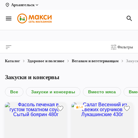
Архангельск
Вологда
Архангельск
Великий Устюг
Фильтры
Киров
Каталог
Здоровое и полезное
Веганам и вегетерианцам
Закус
Кирово-Чепецк
Закуски и консервы
Коряжма
Котлас
Все
Закуски и консервы
Вместо мяса
Вме
Новодвинск
5.0
Рыбинск
Северодвинск