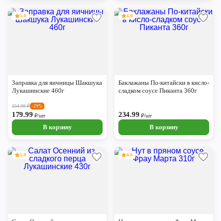
5.0
4.0
Заправка для яичницы Шакшука
Баклажаны По-китайски в кисло-
Лукашинские 460г
сладком соусе Пиканта 360г
254.99
₽
-29%
179.99
234.99
₽/шт
₽/шт
В корзину
В корзину
5.0
4.6