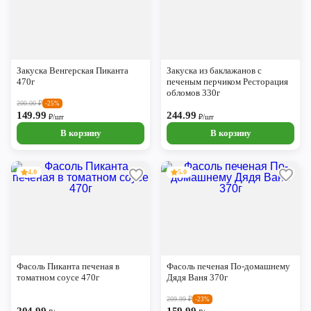
Закуска Венгерская Пиканта
Закуска из баклажанов с
470г
печеным перчиком Ресторация
обломов 330г
200.00
₽
-25%
149.99
244.99
₽/шт
₽/шт
В корзину
В корзину
4.0
5.0
Фасоль Пиканта печеная в
Фасоль печеная По-домашнему
томатном соусе 470г
Дядя Ваня 370г
209.99
₽
-23%