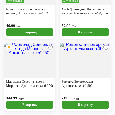
Хит продаж
Хит продаж
Череповец
Батон Нарезной половинка в
Хлеб Дарницкий Формовой в
Ярославль
нарезку Архангельскхлеб 0,2кг
нарезку Архангельскхлеб 0,35кг
46.99
52.99
₽/шт
₽/шт
В корзину
В корзину
4.8
Мармелад Северная ягода
Ромовка Беломорская
Морошка Архангельскхлеб 250г
Архангельскхлеб 300г
344.99
219.99
₽/шт
₽/шт
В корзину
В корзину