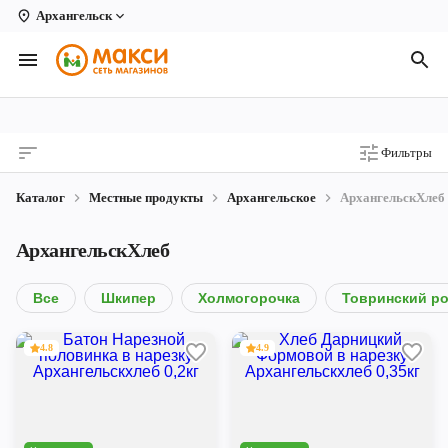
Архангельск
Вологда
Архангельск
Великий Устюг
Фильтры
Киров
Каталог
Местные продукты
Архангельское
АрхангельскХлеб
Кирово-Чепецк
АрхангельскХлеб
Коряжма
Котлас
Все
Шкипер
Холмогорочка
Товринский р
Новодвинск
4.8
4.9
Рыбинск
Северодвинск