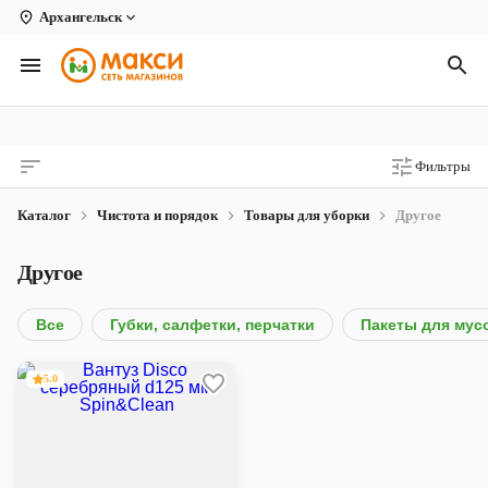
Архангельск
Вологда
Архангельск
Великий Устюг
Фильтры
Киров
Каталог
Чистота и порядок
Товары для уборки
Другое
Кирово-Чепецк
Другое
Коряжма
Котлас
Все
Губки, салфетки, перчатки
Пакеты для мус
Новодвинск
5.0
Рыбинск
Северодвинск