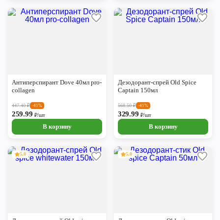
Антиперспирант Dove 40мл pro-
Дезодорант-спрей Old Spice
collagen
Captain 150мл
447.40
₽
568.50
₽
-41%
-41%
259.99
329.99
₽/шт
₽/шт
В корзину
В корзину
5.0
5.0