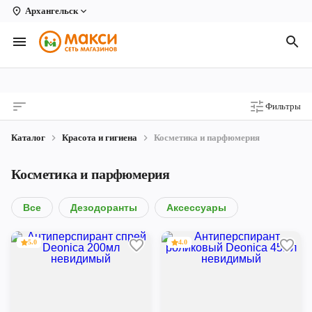
Архангельск
Вологда
Архангельск
Великий Устюг
Фильтры
Киров
Каталог
Красота и гигиена
Косметика и парфюмерия
Кирово-Чепецк
Косметика и парфюмерия
Коряжма
Котлас
Все
Дезодоранты
Аксессуары
Новодвинск
5.0
4.0
Рыбинск
Северодвинск