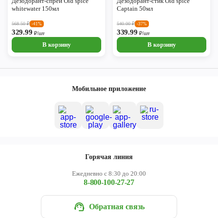
Дезодорант-спрей Old spice
Дезодорант-стик Old spice
whitewater 150мл
Captain 50мл
568.50
₽
540.00
₽
-41%
-37%
329.99
339.99
₽/шт
₽/шт
В корзину
В корзину
Мобильное приложение
Горячая линия
Ежедневно с 8:30 до 20:00
8-800-100-27-27
Обратная связь