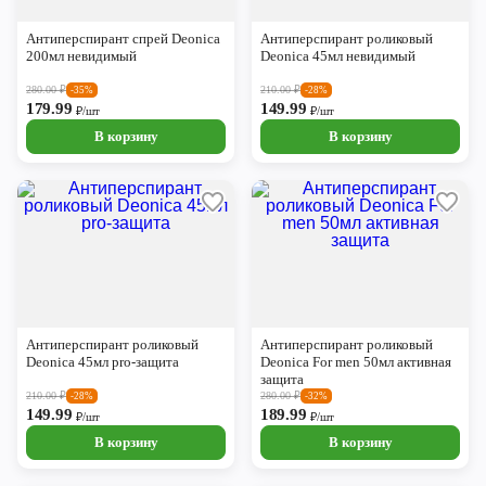
Череповец
Антиперспирант спрей Deonica
Антиперспирант роликовый
Ярославль
200мл невидимый
Deonica 45мл невидимый
280.00
₽
210.00
₽
-35%
-28%
179.99
149.99
₽/шт
₽/шт
В корзину
В корзину
Антиперспирант роликовый
Антиперспирант роликовый
Deonica 45мл pro-защита
Deonica For men 50мл активная
защита
210.00
₽
280.00
₽
-28%
-32%
149.99
189.99
₽/шт
₽/шт
В корзину
В корзину