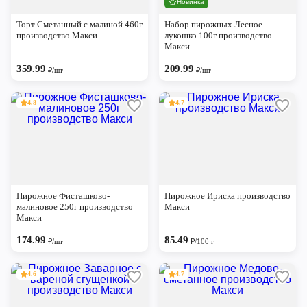
Новинка
Череповец
Торт Сметанный с малиной 460г
Набор пирожных Лесное
Ярославль
производство Макси
лукошко 100г производство
Макси
359.99
209.99
₽/шт
₽/шт
4.8
4.7
Пирожное Фисташково-
Пирожное Ириска производство
малиновое 250г производство
Макси
Макси
174.99
85.49
₽/шт
₽/100 г
4.6
4.7