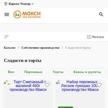
Кирово-Чепецк
Вологда
Архангельск
Великий Устюг
Фильтры
Киров
Каталог
Собственное производство
Сладости и торты
Кирово-Чепецк
Сладости и торты
Коряжма
Котлас
Все
Пирожные
Торты
Кексы и рулеты
Новодвинск
4.7
Рыбинск
Северодвинск