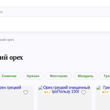
кий орех
ий орех
Семечки
Арахис
Фисташки
Миндаль
Гре
4.2
5.0