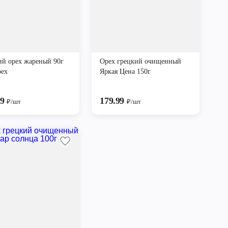
ий орех жареный 90г
Орех грецкий очищенный
рех
Яркая Цена 150г
99
179.99
₽/шт
₽/шт