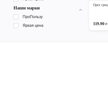
Орех гре
Наши марки
ПроПользу
119.90
₽
Яркая цена