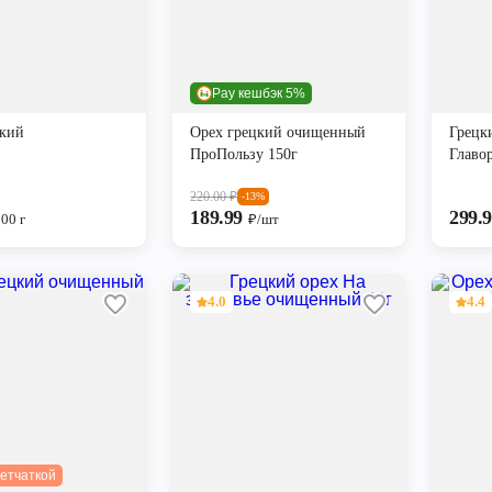
Pay кешбэк 5%
цкий
Орех грецкий очищенный
Грецк
ПроПользу 150г
Главо
220.00
₽
-13%
189.99
299.
00 г
₽/шт
4.0
4.4
летчаткой