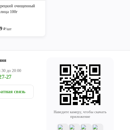
грецкий очищенный
олнца 100г
99
₽/шт
ния
:30 до 20:00
27-27
атная связь
Наведите камеру, чтобы скачать
приложение