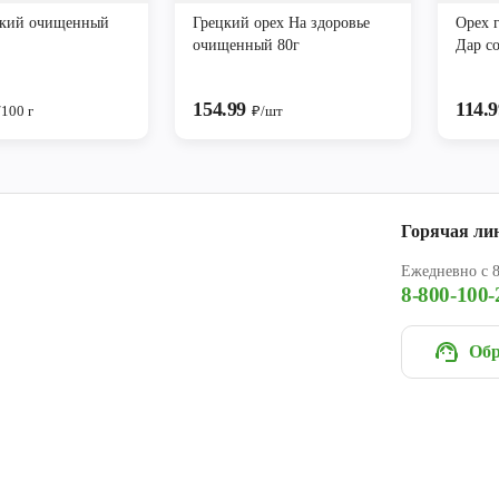
цкий очищенный
Грецкий орех На здоровье
Орех 
очищенный 80г
Дар с
154.99
114.
/100 г
₽/шт
Горячая ли
Ежедневно с 8
8-800-100-
Обр