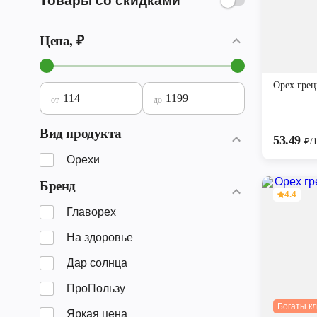
Товары со скидками
Цена, ₽
Орех гре
от
до
Вид продукта
53.49
₽/1
Орехи
Бренд
4.4
Главорех
На здоровье
Дар солнца
ПроПользу
Богаты к
Яркая цена