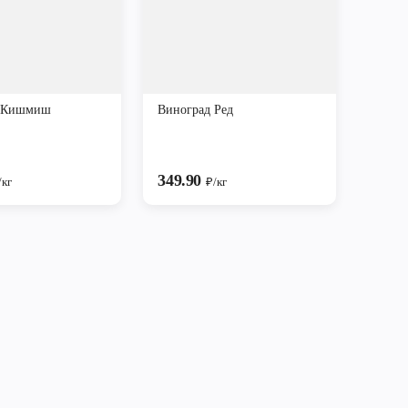
д Кишмиш
Виноград Ред
349.90
/кг
₽/кг