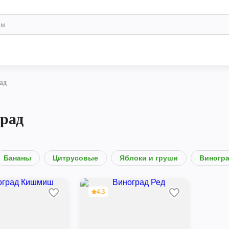
ад
рад
Бананы
Цитрусовые
Яблоки и груши
Виногр
4.3