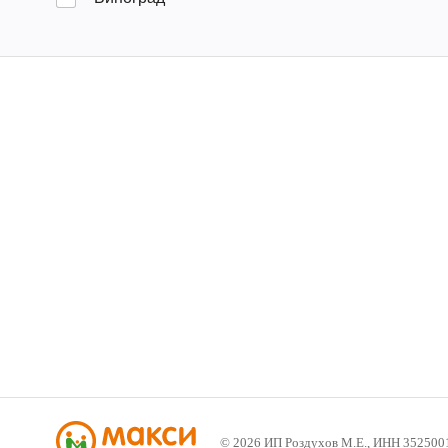
©
2026
ИП Роздухов М.Е., ИНН 352500