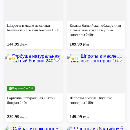
Шпроты в масле из салаки
Килька балтийская обжаренная
балтийской Сытый боярин 160г
в томатном соусе Вкусные
консервы 240г
144.99
109.99
₽/шт
₽/шт
4.6
4.2
Pay кешбэк 5%
Горбуша натуральная Сытый
Шпроты в масле Вкусные
боярин 240г
консервы 160г
239.99
149.99
₽/шт
₽/шт