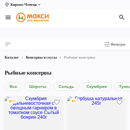
Кирово-Чепецк
Вологда
Архангельск
Великий Устюг
Фильтры
Киров
Каталог
Консервы и соусы
Рыбные консервы
Кирово-Чепецк
Рыбные консервы
Коряжма
Котлас
Все
Шпроты
Сельдь
Скумбрия
Туне
Новодвинск
4.9
4.7
Рыбинск
Северодвинск