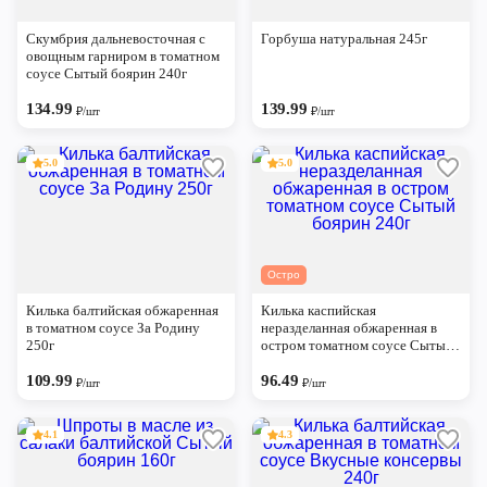
Череповец
Скумбрия дальневосточная с
Горбуша натуральная 245г
Ярославль
овощным гарниром в томатном
соусе Сытый боярин 240г
134.99
139.99
₽/шт
₽/шт
5.0
5.0
Остро
Килька балтийская обжаренная
Килька каспийская
в томатном соусе За Родину
неразделанная обжаренная в
250г
остром томатном соусе Сытый
боярин 240г
109.99
96.49
₽/шт
₽/шт
4.1
4.3