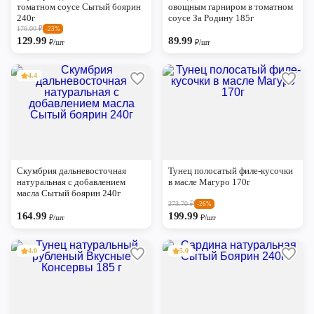
томатном соусе Сытый боярин
овощным гарниром в томатном
240г
соусе За Родину 185г
170.00
₽
-23%
129.99
89.99
₽/шт
₽/шт
4.4
Скумбрия дальневосточная
Тунец полосатый филе-кусочки
натуральная с добавлением
в масле Магуро 170г
масла Сытый боярин 240г
273.70
₽
-26%
164.99
199.99
₽/шт
₽/шт
4.0
5.0