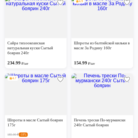
4.9
Сайра тихоокеанская
Шпроты из балтийской кильки в
натуральная куски Сытый
масле За Родину 160г
боярин 240г
234.99
154.99
₽/шт
₽/шт
4.7
Шпроты в масле Сытый боярин
Печень трески По-мурмански
175г
240г Сытый боярин
185.00
₽
-18%