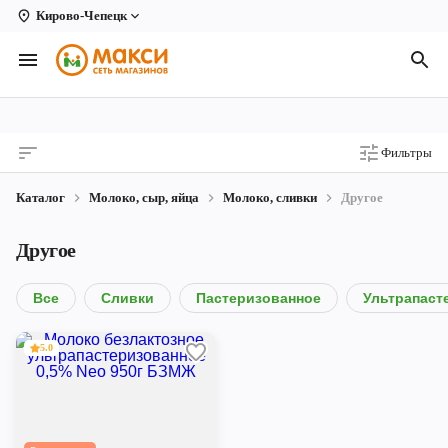
Кирово-Чепецк
Вологда
Архангельск
Великий Устюг
Фильтры
Киров
Каталог
Молоко, сыр, яйца
Молоко, сливки
Другое
Кирово-Чепецк
Другое
Коряжма
Котлас
Все
Сливки
Пастеризованное
Ультрапаст
Новодвинск
5.0
Рыбинск
Северодвинск