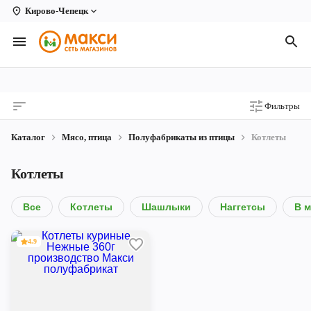
Кирово-Чепецк
Вологда
Архангельск
Великий Устюг
Фильтры
Киров
Каталог
Мясо, птица
Полуфабрикаты из птицы
Котлеты
Кирово-Чепецк
Котлеты
Коряжма
Котлас
Все
Котлеты
Шашлыки
Наггетсы
В 
Новодвинск
4.9
Рыбинск
Северодвинск