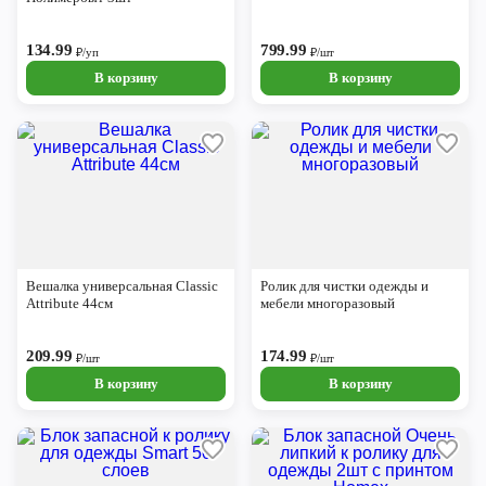
Череповец
134.99
799.99
Ярославль
₽/уп
₽/шт
В корзину
В корзину
Вешалка универсальная Classic
Ролик для чистки одежды и
Attribute 44см
мебели многоразовый
209.99
174.99
₽/шт
₽/шт
В корзину
В корзину