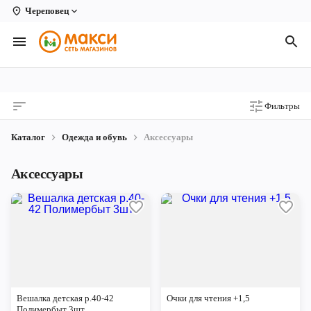
Череповец
Вологда
Архангельск
Великий Устюг
Фильтры
Киров
Каталог
Одежда и обувь
Аксессуары
Кирово-Чепецк
Аксессуары
Коряжма
Котлас
Новодвинск
Рыбинск
Северодвинск
Вешалка детская р.40-42
Очки для чтения +1,5
Полимербыт 3шт