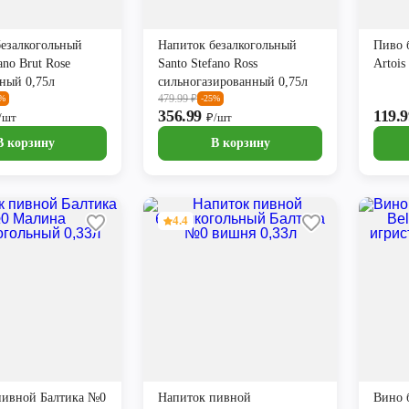
безалкогольный
Напиток безалкогольный
Пиво б
ano Brut Rose
Santo Stefano Ross
Artois
ный 0,75л
сильногазированный 0,75л
479.99
₽
5%
-25%
356.99
119.
/шт
₽/шт
В корзину
В корзину
4.4
пивной Балтика №0
Напиток пивной
Вино б