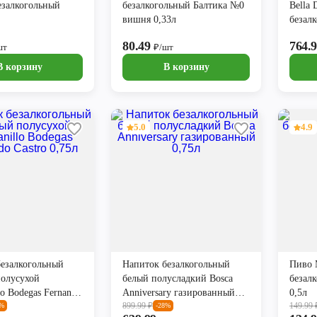
езалкогольный
безалкогольный Балтика №0
Bella 
вишня 0,33л
безалк
80.49
764.
шт
₽/шт
В корзину
В корзину
5.0
4.9
безалкогольный
Напиток безалкогольный
Пиво 
полусухой
белый полусладкий Bosca
безал
lo Bodegas Fernando
Anniversary газированный
0,5л
899.99
₽
149.99
5л
0%
0,75л
-28%