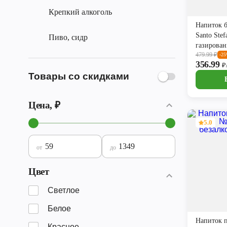
Крепкий алкоголь
Напиток 
Santo Stef
Пиво, сидр
газирован
479.99
₽
-2
356.99
₽
Товары со скидками
Цена, ₽
5.0
от
до
Цвет
Светлое
Белое
Напиток 
Красное