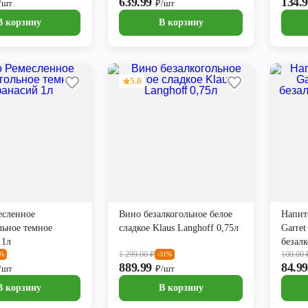
639.99
134.
/шт
₽/шт
В корзину
В корзину
5.0
есленное
Вино безалкогольное белое
Напит
льное темное
сладкое Klaus Langhoff 0,75л
Garre
 1л
безал
1 299.00
₽
100.00
8%
-31%
889.99
84.9
/шт
₽/шт
В корзину
В корзину