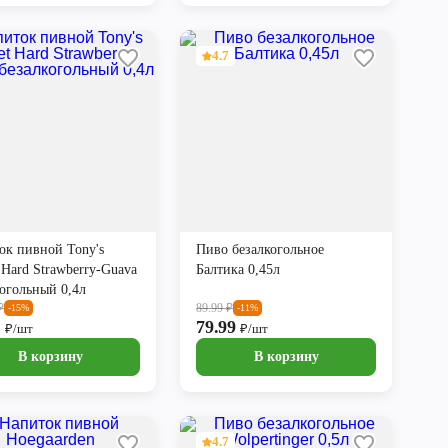
4.7
ок пивной Tony's
Пиво безалкогольное
 Hard Strawberry-Guava
Балтика 0,45л
когольный 0,4л
₽
89.99
₽
-15%
-11%
9
79.99
₽/шт
₽/шт
В корзину
В корзину
4.7