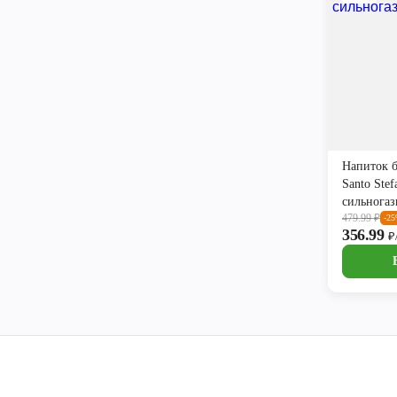
Напиток 
Santo Stef
сильногаз
479.99
₽
-2
356.99
₽