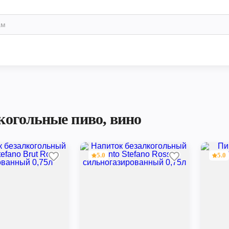
когольные пиво, вино
5.0
5.0