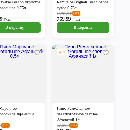
Diverso Bianco игристое
Ramita Sauvignon Blanc белое
огольное 0,75л
сухое 0,75л
1 099.00
₽
-30%
99
759.99
₽/шт
₽/шт
В корзину
В корзину
5.0
Марочное
Пиво Ремесленное
когольное Афанасий
безалкогольное светлое
Афанасий 1л
₽
329.99
₽
-10%
-18%