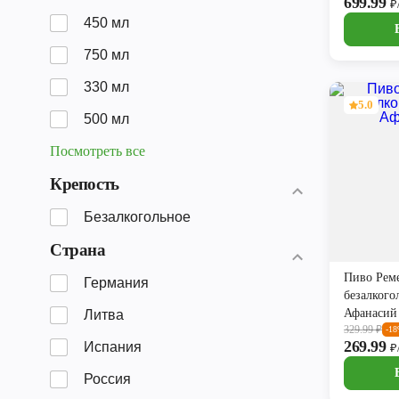
699.99
₽
450 мл
750 мл
330 мл
5.0
500 мл
Посмотреть все
Крепость
Безалкогольное
Страна
Пиво Рем
Германия
безалкого
Афанасий
Литва
329.99
₽
-1
269.99
Испания
₽
Россия