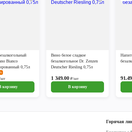
безалкогольный
Вино белое сладкое
Напит
ano Bianco
безалкогольное Dr. Zenzen
безал
ированный 0,75л
Deutscher Riesling 0,75л
5%
1 349.00
91.4
/шт
₽/шт
В корзину
В корзину
Горячая ли