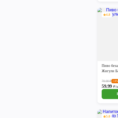
4.8
Пиво беза
Жигули Ба
70.00
₽
-14%
59.99
₽/
5.0