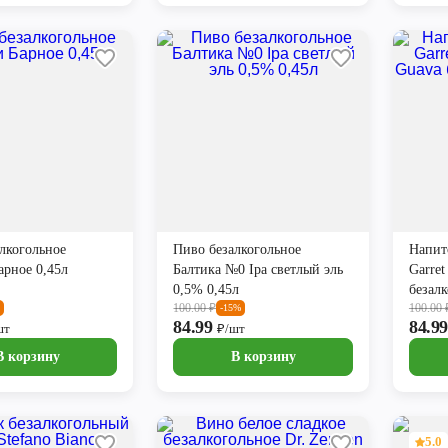
лкогольное
Пиво безалкогольное
Напит
рное 0,45л
Балтика №0 Ipa светлый эль
Garret
0,5% 0,45л
безал
100.00
₽
100.00
-15%
84.99
84.9
шт
₽/шт
В корзину
В корзину
5.0