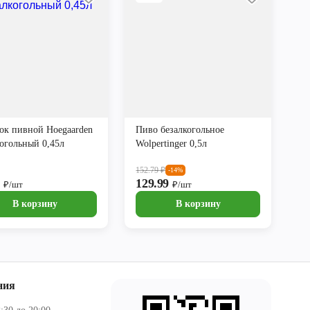
ок пивной Hoegaarden
Пиво безалкогольное
когольный 0,45л
Wolpertinger 0,5л
152.79
₽
-14%
9
129.99
₽/шт
₽/шт
В корзину
В корзину
ния