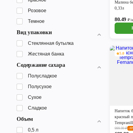
Малина б
0,33л
Розовое
80.49
₽/
Темное
Вид упаковки
Стеклянная бутылка
5.0
Жестяная банка
Содержание сахара
Полусладкое
Полусухое
Сухое
Сладкое
Напиток 
красный 
Объем
Tempranil
999.99
₽
Castro 0,7
-3
0,5 л