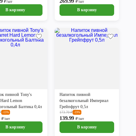
99
269.99
₽/шт
₽/шт
В корзину
В корзину
ок пивной Tony's
Напиток пивной
t Hard Lemon
безалкогольный Империал
когольный Балтика 0,4л
Грейпфрут 0,5л
₽
173.70
₽
-15%
-19%
9
139.99
₽/шт
₽/шт
В корзину
В корзину