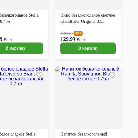
езалкогольное Stella
Пиво безалкогольное светлое
 0,45л
Clausthaler Original 0,5л
159.99
₽
-18%
99
129.99
₽/шт
₽/шт
В корзину
В корзину
елое сладкое Stella
Напиток безалкогольный