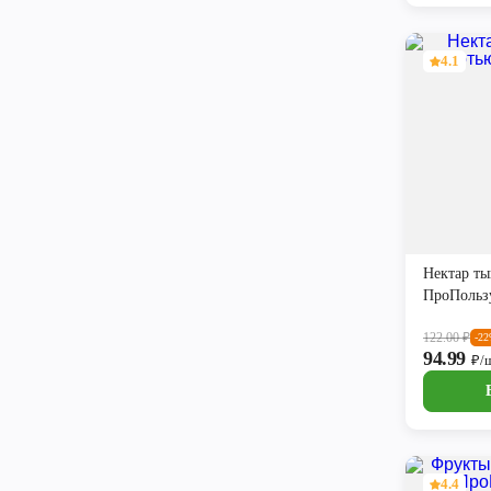
4.1
Нектар ты
ПроПольз
122.00
₽
-2
94.99
₽/
4.4