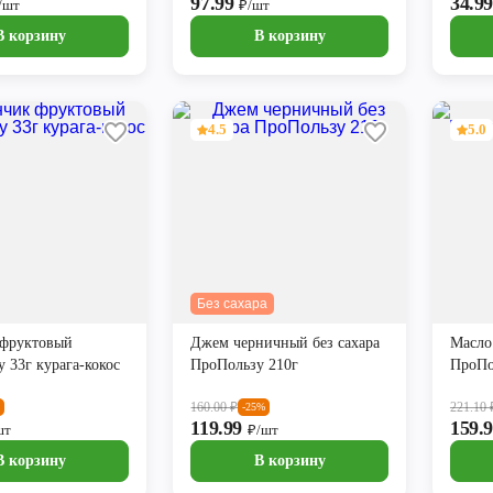
97.99
34.9
/шт
₽/шт
В корзину
В корзину
4.5
5.0
Без сахара
 фруктовый
Джем черничный без сахара
Масло
 33г курага-кокос
ПроПользу 210г
ПроПо
160.00
₽
221.10
-25%
119.99
159.
шт
₽/шт
В корзину
В корзину