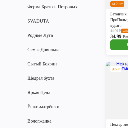
от 2 шт
Ферма Братьев Петровых
Батончик
ПроПользу
SVADUTA
курага
44.99
₽
-22%
Родные Луга
34.99
₽/
Семья Довольна
Сытый Боярин
5.0
Щедрая бухта
Яркая Цена
Ёшки-матрёшки
Вологжанка
Нектар мо