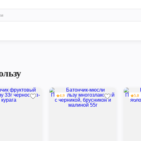
ользу
4.9
5.0