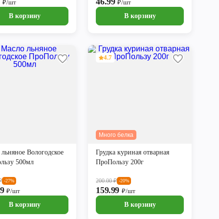
9
46.99
₽/шт
₽/шт
В корзину
В корзину
4.7
Много белка
 льняное Вологодское
Грудка куриная отварная
льзу 500мл
ПроПользу 200г
₽
200.00
₽
-27%
-20%
99
159.99
₽/шт
₽/шт
В корзину
В корзину