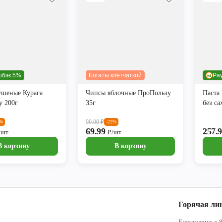
шбэк 5%
Богаты клетчаткой
Pa
ушеные Курага
Чипсы яблочные ПроПользу
Паста
у 200г
35г
без са
90.00
₽
5%
-22%
69.99
257.
/шт
₽/шт
В корзину
В корзину
Горячая ли