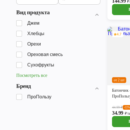
144.99
₽
Вид продукта
Джем
Хлебцы
4.7
Орехи
Ореховая смесь
Сухофрукты
Посмотреть все
от 2 шт
Бренд
Батончик
ПроПользу
ПроПользу
44.99
₽
-22%
34.99
₽/