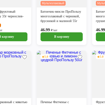
Мультизлаковый
Муль
 фруктовый
Батончик-мюсли ПроПользу
Батон
 33г чернослив-
многозлаковый с черникой,
много
брусникой и малиной 55г
груше
46.99
46.9
шт
₽/шт
В корзину
В корзину
5.0
5.0
рковный с мякотью
Печенье Фитченье с
Фрукт