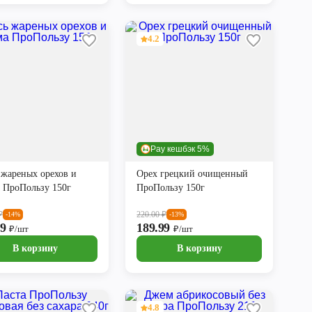
4.2
Pay кешбэк 5%
 жареных орехов и
Орех грецкий очищенный
 ПроПользу 150г
ПроПользу 150г
₽
220.00
₽
-14%
-13%
99
189.99
₽/шт
₽/шт
В корзину
В корзину
4.8