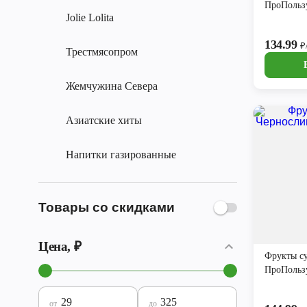
ПроПольз
Jolie Lolita
134.99
₽
Трестмясопром
Жемчужина Севера
Азиатские хиты
Напитки газированные
Товары со скидками
Цена, ₽
Фрукты с
ПроПольз
от
до