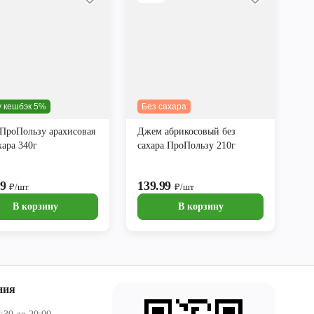
y кешбэк 5%
Без сахара
 ПроПользу арахисовая
Джем абрикосовый без
хара 340г
сахара ПроПользу 210г
99
139.99
₽/шт
₽/шт
В корзину
В корзину
ния