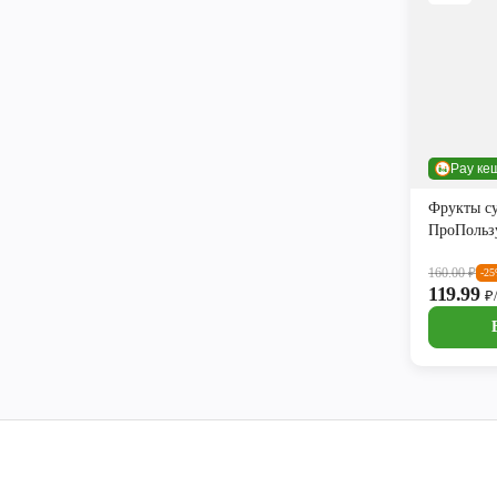
Pay ке
Фрукты с
ПроПольз
160.00
₽
-2
119.99
₽