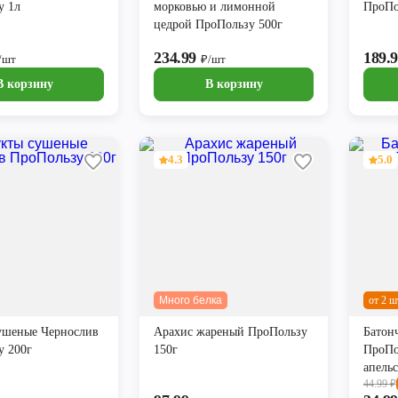
у 1л
морковью и лимонной
ПроПо
цедрой ПроПользу 500г
234.99
189.
/шт
₽/шт
В корзину
В корзину
4.3
5.0
Много белка
от 2 ш
ушеные Чернослив
Арахис жареный ПроПользу
Батон
у 200г
150г
ПроПо
апель
44.99
₽