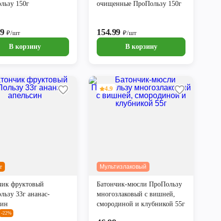
льзу 150г
очищенные ПроПользу 150г
99
154.99
₽/шт
₽/шт
В корзину
В корзину
4.9
т
Мультизлаковый
чик фруктовый
Батончик-мюсли ПроПользу
льзу 33г ананас-
многозлаковый с вишней,
син
смородиной и клубникой 55г
-22%