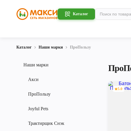
Каталог
Каталог
Наши марки
ПроПользу
Наши марки
ПроП
Акси
5.0
ПроПользу
Joyful Pets
Трактирщик Снэк