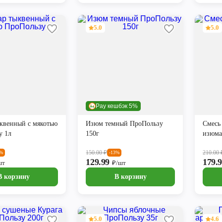
5.0
5.0
Pay кешбэк 5%
квенный с мякотью
Изюм темный ПроПользу
Смесь
у 1л
150г
изюма
150.00
₽
210.00
2%
-13%
129.99
179.
шт
₽/шт
В корзину
В корзину
5.0
4.6