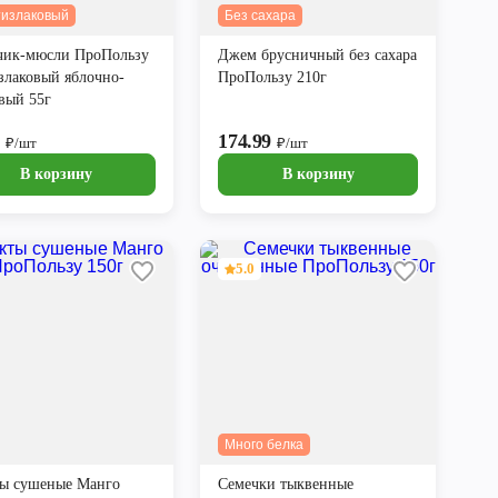
тизлаковый
Без сахара
чик-мюсли ПроПользу
Джем брусничный без сахара
злаковый яблочно-
ПроПользу 210г
вый 55г
9
174.99
₽/шт
₽/шт
В корзину
В корзину
5.0
Много белка
ы сушеные Манго
Семечки тыквенные